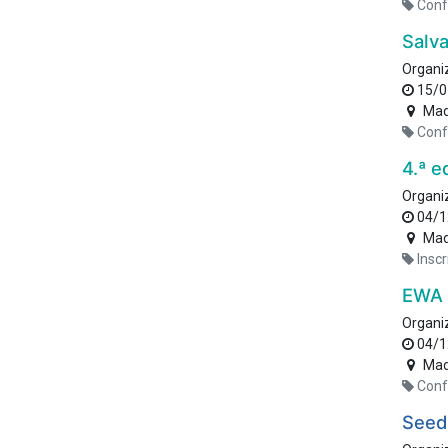
Conf
Salva
Organi
15/0
Mad
Conf
4.ª e
Organi
04/1
Mad
Insc
EWA 
Organi
04/1
Mad
Conf
Seed