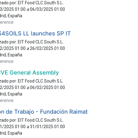
zado por:
EIT Food CLC South S.L.
3/2025 01:00
a
06/03/2025 01:00
rid
,
España
erence
S4SOILS LL launches SP IT
zado por:
EIT Food CLC South S.L.
2/2025 01:00
a
26/02/2025 01:00
rid
,
España
erence
IVE General Assembly
zado por:
EIT Food CLC South S.L.
2/2025 01:00
a
06/02/2025 01:00
rid
,
España
erence
n de Trabajo - Fundación Raimat
zado por:
EIT Food CLC South S.L.
1/2025 01:00
a
31/01/2025 01:00
rid
,
España