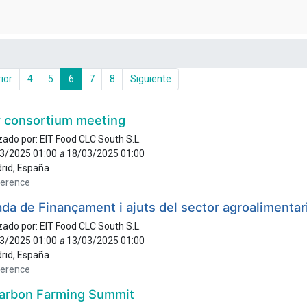
ior
4
5
6
7
8
Siguiente
 consortium meeting
zado por:
EIT Food CLC South S.L.
3/2025 01:00
a
18/03/2025 01:00
rid
,
España
erence
da de Finançament i ajuts del sector agroalimentar
zado por:
EIT Food CLC South S.L.
3/2025 01:00
a
13/03/2025 01:00
rid
,
España
erence
arbon Farming Summit