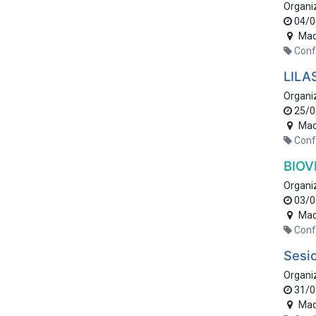
Organi
04/0
Mad
Conf
LILA
Organi
25/0
Mad
Conf
BIOV
Organi
03/0
Mad
Conf
Sesio
Organi
31/0
Mad