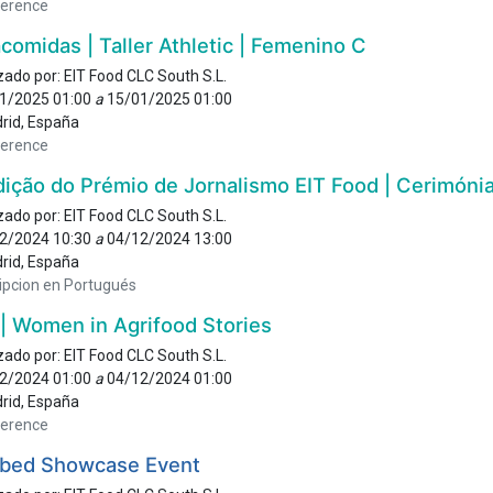
erence
comidas | Taller Athletic | Femenino C
zado por:
EIT Food CLC South S.L.
1/2025 01:00
a
15/01/2025 01:00
rid
,
España
erence
dição do Prémio de Jornalismo EIT Food | Cerimóni
zado por:
EIT Food CLC South S.L.
2/2024 10:30
a
04/12/2024 13:00
rid
,
España
ripcion en Portugués
| Women in Agrifood Stories
zado por:
EIT Food CLC South S.L.
2/2024 01:00
a
04/12/2024 01:00
rid
,
España
erence
bed Showcase Event