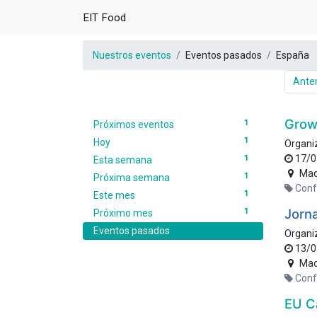
EIT Food
Nuestros eventos
Eventos pasados
España
Anter
Grow
1
Próximos eventos
1
Hoy
Organi
17/0
1
Esta semana
Mad
1
Próxima semana
Conf
1
Este mes
Jorna
1
Próximo mes
Eventos pasados
Organi
13/0
Mad
Conf
EU C