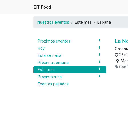
EIT Food
Nuestros eventos
Este mes
España
La N
1
Próximos eventos
1
Hoy
Organi
26/0
1
Esta semana
Mad
1
Próxima semana
Conf
1
Este mes
1
Próximo mes
Eventos pasados