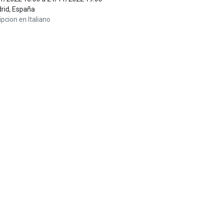
rid
,
España
ipcion en Italiano