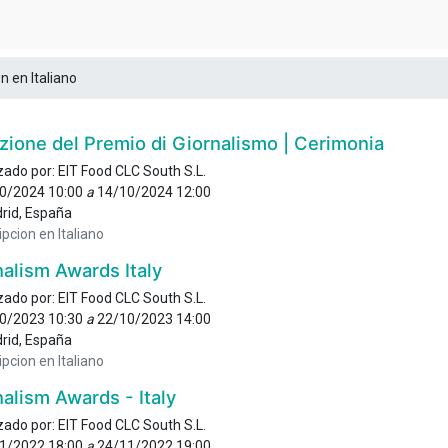
on en Italiano
zione del Premio di Giornalismo | Cerimonia
zado por:
EIT Food CLC South S.L.
0/2024 10:00
a
14/10/2024 12:00
rid
,
España
ipcion en Italiano
alism Awards Italy
zado por:
EIT Food CLC South S.L.
0/2023 10:30
a
22/10/2023 14:00
rid
,
España
ipcion en Italiano
alism Awards - Italy
zado por:
EIT Food CLC South S.L.
1/2022 18:00
a
24/11/2022 19:00