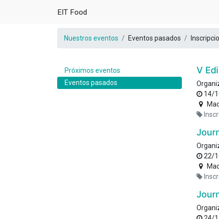
EIT Food
Nuestros eventos
Eventos pasados
Inscripci
V Edi
Próximos eventos
Eventos pasados
Organi
14/1
Mad
Inscr
Journ
Organi
22/1
Mad
Inscr
Journ
Organi
24/1