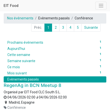
EIT Food
Nos événements
Evènements passés
Conférence
Préc.
1
2
3
4
5
Suivante
1
Prochains événements
1
Aujourd'hui
1
Cette semaine
1
Semaine suivante
1
Ce mois
1
Mois suivant
Evènements passés
RegenAg in BCN Meetup 8
Organisé par
EIT Food CLC South S.L.
04/06/2026 02:00
à
04/06/2026 02:00
Madrid
,
Espagne
Conférence