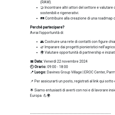
(RAW).
🤝 Incontrare altri attori del settore e valutar
sostenibili e rigenerativi.
🛤️ Contribuire alla creazione di una roadmap co
Perché partecipare?
Avrai l’opportunità di:
👥 Costruire una rete di contatti con figure ch
🌿 Imparare dai progetti pionieristici nell’agric
🌍 Valutare opportunità di partnership e inizia
📅 Data:
Venerdì 22 novembre 2024
🕘 Orario:
09:00 - 18:00
📍 Luogo:
Davines Group Village | EROC Center, Parma
📌 Per assicurarti un posto, registrati al link qui sotto 
🌟 Siamo entusiasti di averti con noi e di lavorare insi
Europa. 💪🌍
---------------------------------------------------------------