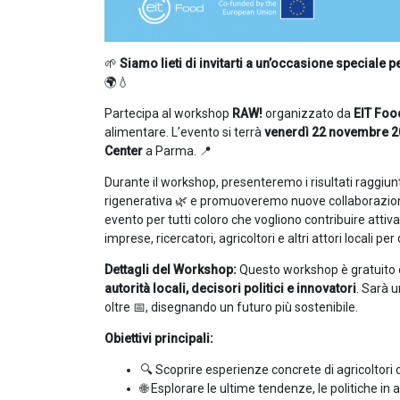
🌱
Siamo lieti di invitarti a un’occasione speciale pe
🌍💧
Partecipa al workshop
RAW!
organizzato da
EIT Foo
alimentare. L’evento si terrà
venerdì 22 novembre 
Center
a Parma. 📍
Durante il workshop, presenteremo i risultati raggiunti
rigenerativa 🌿 e promuoveremo nuove collaborazioni 
evento per tutti coloro che vogliono contribuire atti
imprese, ricercatori, agricoltori e altri attori locali per
Dettagli del Workshop:
Questo workshop è gratuito e
autorità locali, decisori politici e innovatori
. Sarà 
oltre 📅, disegnando un futuro più sostenibile.
Obiettivi principali:
🔍 Scoprire esperienze concrete di agricoltori
🌐 Esplorare le ultime tendenze, le politiche in