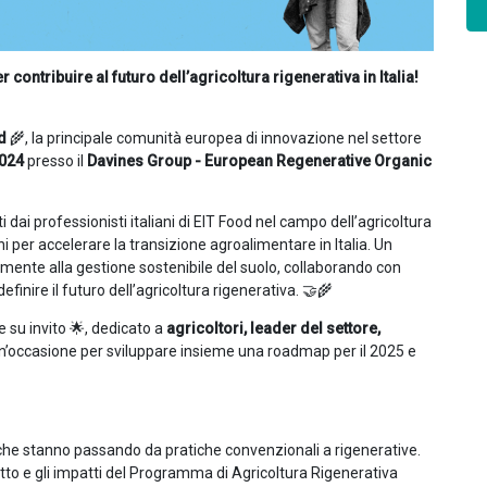
r contribuire al futuro dell’agricoltura rigenerativa in Italia!
d
🌾, la principale comunità europea di innovazione nel settore
2024
presso il
Davines Group - European Regenerative Organic
 dai professionisti italiani di EIT Food nel campo dell’agricoltura
per accelerare la transizione agroalimentare in Italia. Un
vamente alla gestione sostenibile del suolo, collaborando con
 definire il futuro dell’agricoltura rigenerativa. 🤝🌾
 su invito 🌟, dedicato a
agricoltori, leader del settore,
un’occasione per sviluppare insieme una roadmap per il 2025 e
 che stanno passando da pratiche convenzionali a rigenerative.
 atto e gli impatti del Programma di Agricoltura Rigenerativa