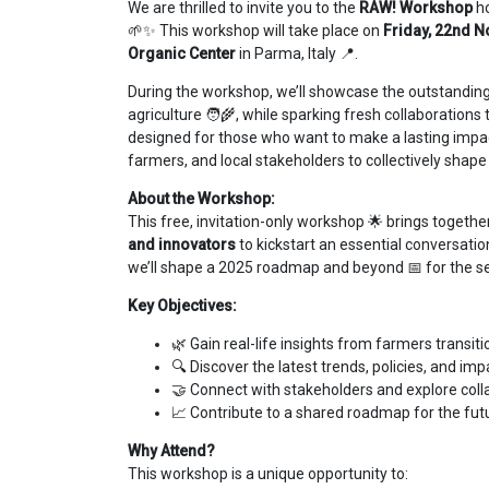
We are thrilled to invite you to the
RAW! Workshop
h
🌱✨ This workshop will take place on
Friday, 22nd 
Organic Center
in Parma, Italy 📍.
During the workshop, we’ll showcase the outstanding 
agriculture 🧑‍🌾, while sparking fresh collaborations 
designed for those who want to make a lasting impac
farmers, and local stakeholders to collectively shape
About the Workshop:
This free, invitation-only workshop 🌟 brings togethe
and innovators
to kickstart an essential conversation
we’ll shape a 2025 roadmap and beyond 📅 for the se
Key Objectives:
🌿 Gain real-life insights from farmers transit
🔍 Discover the latest trends, policies, and 
🤝 Connect with stakeholders and explore coll
📈 Contribute to a shared roadmap for the fut
Why Attend?
This workshop is a unique opportunity to: